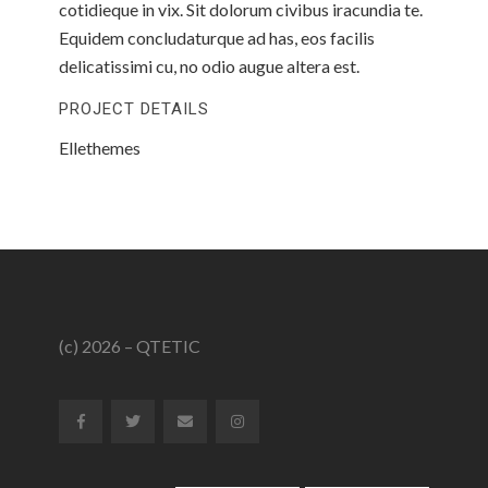
cotidieque in vix. Sit dolorum civibus iracundia te.
Equidem concludaturque ad has, eos facilis
delicatissimi cu, no odio augue altera est.
PROJECT DETAILS
Ellethemes
(c) 2026 – QTETIC