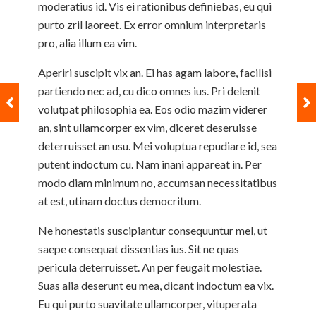
moderatius id. Vis ei rationibus definiebas, eu qui
purto zril laoreet. Ex error omnium interpretaris
pro, alia illum ea vim.
Aperiri suscipit vix an. Ei has agam labore, facilisi
partiendo nec ad, cu dico omnes ius. Pri delenit
volutpat philosophia ea. Eos odio mazim viderer
an, sint ullamcorper ex vim, diceret deseruisse
deterruisset an usu. Mei voluptua repudiare id, sea
putent indoctum cu. Nam inani appareat in. Per
modo diam minimum no, accumsan necessitatibus
at est, utinam doctus democritum.
Ne honestatis suscipiantur consequuntur mel, ut
saepe consequat dissentias ius. Sit ne quas
pericula deterruisset. An per feugait molestiae.
Suas alia deserunt eu mea, dicant indoctum ea vix.
Eu qui purto suavitate ullamcorper, vituperata